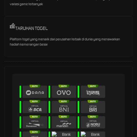
variasi game terbanyak
TARUHAN TOGEL
Platform togel yang menarik dari perusahan terbaik di dunia yang menawarkan
hadiah kemenangan besar