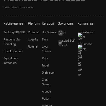
Game online terbaik saat ini
Kebijaksanaan
Platform
Kategori
Dukungan
Komunitas
Tentang SOTO88
Promosi
Hot Games
Instagra
0
m
Responsible
Loyalty
Slots
soto88offi
Gambling
Facebo
cial
Referral
Live
ok
Pusat Bantuan
Casino
Syarat dan
Race
Ketentuan
Togel
Olahraga
Crash
Game
Arcade
Poker
E-Sports