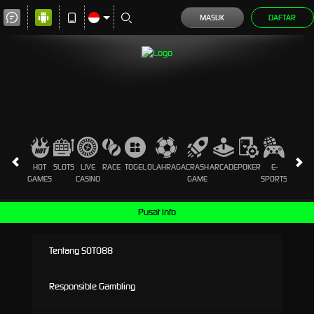
MASUK
DAFTAR
HOT
SLOTS
LIVE
RACE
TOGEL
OLAHRAGA
CRASH
ARCADE
POKER
E-
SABUN
GAMES
CASINO
GAME
SPORTS
AYAM
Pusat Info
Tentang SOTO88
Responsible Gambling