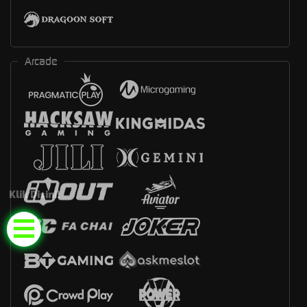
Arcade
Klik Disini!