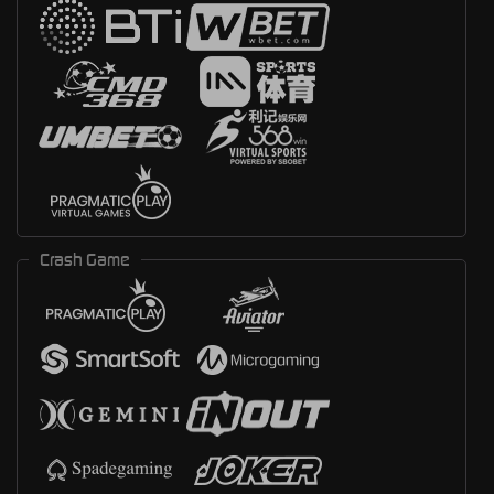
Crash Game